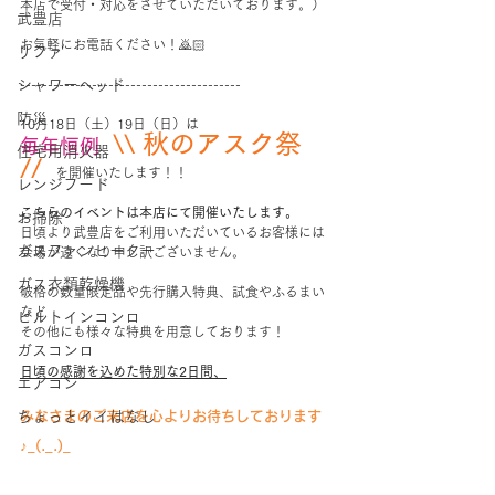
本店で受付・対応をさせていただいております。）
武豊店
お気軽にお電話ください！🙇🏻
リファ
シャワーヘッド
----------------------------------------
防災
10月18日（土）19日（日）は
\\ 秋のアスク祭 
毎年恒例
住宅用消火器
//
　を開催いたします！！
レンジフード
こちらのイベントは本店にて開催いたします。
お掃除
日頃より武豊店をご利用いただいているお客様には
ガスファンヒーター
会場が遠くなり申し訳ございません。
ガス衣類乾燥機
破格の数量限定品や先行購入特典、試食やふるまい
など
ビルトインコンロ
その他にも様々な特典を用意しております！
ガスコンロ
日頃の感謝を込めた特別な2日間、
エアコン
ちょっとイイはなし
みなさまのご来店を心よりお待ちしております
♪_(._.)_