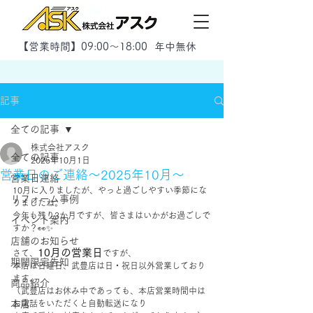
【
営業時間】09:00～18:00 年中無休
記事
全ての記事
株式会社アスク
全ての記事
2025年10月1日
営業日のご連絡～2025年10月～
営業日連絡
10月に入りましたが、やっと過ごしやすい季節にな
リフォーム事例
りましたね。
今年も残り3か月ですが、皆さまはいかがお過ごしで
イベント案内
すか？👀✨
店舗のお知らせ
10月の営業日
さて、
ですが、
期間限定告知
本店は日曜日、武豊店は日・祝日以外営業しており
ます。
商品紹介
（武豊店はお休み中であっても、本店営業時間中は
本店
お電話をいただくと自動転送になり