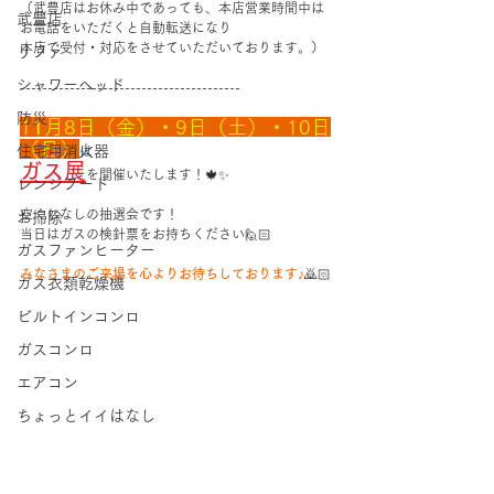
（武豊店はお休み中であっても、本店営業時間中は
武豊店
お電話をいただくと自動転送になり
本店で受付・対応をさせていただいております。）
リファ
シャワーヘッド
----------------------------------------
防災
1
1
月8日（金）・9日（土）・10日
（日）
住宅用消火器
は
ガス展
を開催いたします！🍁✨
レンジフード
空くじなしの抽選会です！
お掃除
当日はガスの検針票をお持ちください🙋🏻
ガスファンヒーター
みなさまのご来場を心よりお待ちしております♪
🙇🏻
ガス衣類乾燥機
ビルトインコンロ
ガスコンロ
エアコン
ちょっとイイはなし