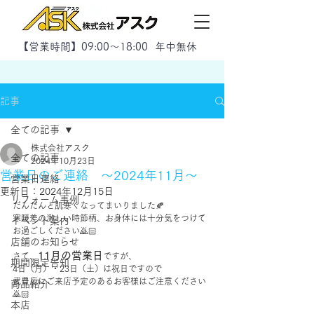
【
営業時間】09:00～18:00 年中無休
記事
全ての記事
株式会社アスク
全ての記事
2024年10月23日
営業日のご連絡 ～2024年11月～
営業日連絡
更新日：
2024年12月15日
リフォーム事例
だんだんと肌寒くなってまいりました🍂
寒暖差の激しい時節柄、お身体には十分気をつけて
イベント案内
お過ごしください🙇🏻
店舗のお知らせ
11月の営業日
さて、
ですが、
期間限定告知
4日（月）・23日（土）は祝日ですので
武豊店にご来店予定のあるお客様はご注意ください
商品紹介
🙇🏻
本店