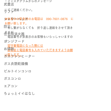
・インスタグラムからのメッセージ
武豊店
にてご連絡ください。
リファ
シャワーヘッド
※休業中の緊急時のお電話は　090-7601-0876　に
お願い致します。
防災
　もし繋がらなくても　折り返し連絡をさせて頂き
ますが
住宅用消火器
　電話番号が非表示のお客様もいらっしゃいますの
レンジフード
で
留守番電話になった際には
お掃除
お名前と電話番号も入れていただきますようお願
い致します。
ガスファンヒーター
ガス衣類乾燥機
ビルトインコンロ
ガスコンロ
エアコン
ちょっとイイはなし