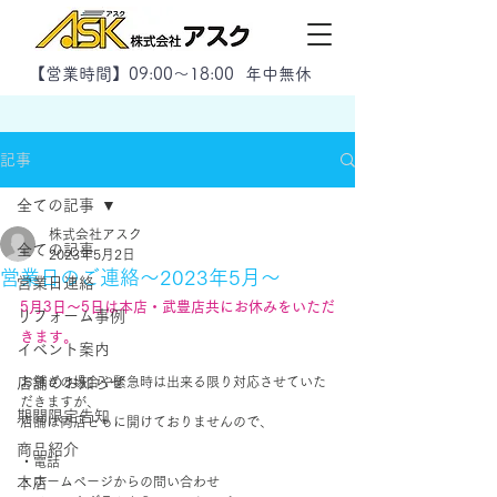
【
営業時間】09:00～18:00 年中無休
記事
全ての記事
株式会社アスク
全ての記事
2023年5月2日
営業日のご連絡～2023年5月～
営業日連絡
5月3日～5日は本店・武豊店共にお休みをいただ
リフォーム事例
きます。
イベント案内
店舗のお知らせ
お急ぎの場合や緊急時は出来る限り対応させていた
だきますが、
期間限定告知
店舗は両店ともに開けておりませんので、
商品紹介
・電話
本店
・ホームページからの問い合わせ