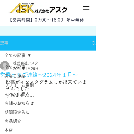
【
営業時間】09:00～18:00 年中無休
記事
全ての記事
株式会社アスク
全ての記事
2024年1月26日
営業日のご連絡～2024年１月～
営業日連絡
投稿がインスタグラムしか出来ていま
リフォーム事例
せんでした…
イベント案内
すみません…
店舗のお知らせ
期間限定告知
商品紹介
本店