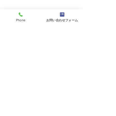
Phone
お問い合わせフォーム
コメント
コメントを追加…
営業日のご連絡～2026年
営業日のご連絡～
7月～
6月～
アスク本店
愛知県半田市新池町１丁目２０５－７
TEL：0569-29-3030
アスク武豊店
愛知県知多郡武豊町字北中根6丁目4番地