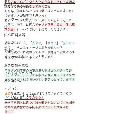
防災とは、いざというときに自分を、そして大切な
武豊店
人を守る為の準備をしておくこと
しかし、防災は私たちの日常にはまだまだ遠い存在
リファ
であることが現実だと思います。
シャワーヘッド
防災グッズを取り入れて、少しでも防災を近くに
今回は「防災」に因んで
モリタ宮田工業の「住宅用
防災
消火器」
についてご紹介させていただきます！
住宅用消火器
レンジフード
消火器というと、「
大きい
」「
重たい
」「
扱いにく
そう…
」そんなイメージはありませんか？
お掃除
公共施設などに設置してあり、家庭内の設置はあま
りイメージが付きにくいと思います。
ガスファンヒーター
ガス衣類乾燥機
モリタ宮田工業の住宅用消火器は
コンパクト
で
軽
ビルトインコンロ
く
、インテリアとしても取り入れられるデザインで
どんな方でも取り扱いやすい商品になっています！
ガスコンロ
エアコン
お酢
を主成分に、食品原料だけで作られているの
ちょっとイイはなし
で、身体に優しく
安心安全！
粉末消火器とは違い、粉の飛沫がないので、周囲を
汚さず後片付けの手間も少ないことが大きな特
徴！！