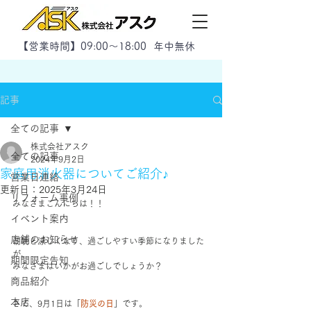
【
営業時間】09:00～18:00 年中無休
記事
全ての記事
株式会社アスク
全ての記事
2024年9月2日
家庭用消火器についてご紹介♪
営業日連絡
更新日：
2025年3月24日
リフォーム事例
みなさまこんにちは！！
イベント案内
店舗のお知らせ
朝晩と涼しくなり、過ごしやすい季節になりました
が、
期間限定告知
みなさまはいかがお過ごしでしょうか？
商品紹介
本店
さて、9月1日は「
防災の日
」です。