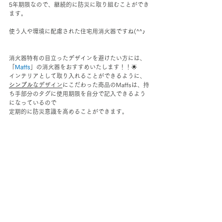
5年期限なので、継続的に防災に取り組むことができ
ます。
使う人や環境に配慮された住宅用消火器ですね(^^♪
消火器特有の目立ったデザインを避けたい方には、
「
Maffs
」の消火器をおすすめいたします！！🌟
インテリアとして取り入れることができるように、
シンプル
なデザイン
にこだわった商品のMaffsは、持
ち手部分のタグに使用期限を自分で記入できるよう
になっているので
定期的に防災意識を高めることができます。