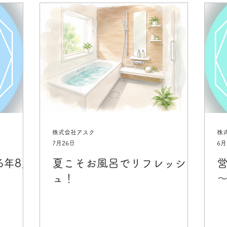
株式会社アスク
株
7月26日
6月
6年8月
夏こそお風呂でリフレッシ
営
ュ！