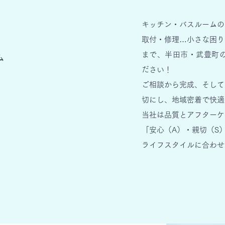
キッチン・バスルームの
取付・修理…小さな困り
まで、半田市・
武豊町
ム
ださい！
ご相談から完成、そして
切にし、
地域密着で快適
当社は
品質とアフター
ケ
「安心（A）・親切（S
ライフ
スタイルに合わせ